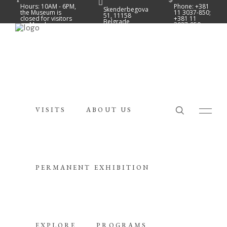
Hours: 10AM - 6PM,
Phone: +381
Skenderbegova
the Museum is
11 3037-850;
51, 11158
closed for visitors
+381 11
Belgrade
on Mondays.
3037-950
Facebook
Instagram
You tube
VISITS
ABOUT US
PERMANENT EXHIBITION
EXPLORE
PROGRAMS