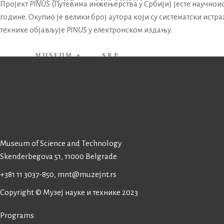
Пројект
PINUS
(Путевима инжењерства у Србији) јесте научноистр
године. Окупио је велики број аутора који су систематски истра
технике објављује
PINUS
у електронском издању.
MUSEUM +
SRP
Museum of Science and Technology
Skenderbegova 51, 11000 Belgrade
+381 11 3037-850, mnt@muzejnt.rs
Copyright © Музеј науке и технике 2023
Programs